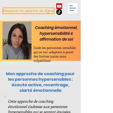
Réserve ta séance en ligne
Coaching émotionnel,
hypersensibilité &
affirmation de soi
J'aide les personnes sensibles
qui se sur-adaptent à poser
des limites justes sans
culpabiliser
Mon approche de coaching pour
les personnes hypersensibles :
écoute active, recentrage,
clarté émotionnelle
Cette approche de coaching
émotionnel s’adresse aux personnes
hypersensibles qui se sentent épuisées,